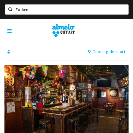
Zoeken
Almelo
Home
City
App
Agenda
Toon op de kaart
Deals
Nieuws
Vacatures
Eten
Drinken
Slapen
Recreatief
Winkels