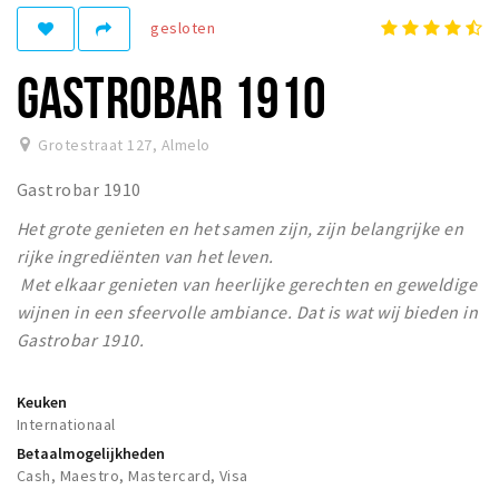
gesloten
Winkelgebieden
Parkeren
GASTROBAR 1910
Bezienswaardigheden
Grotestraat 127
,
Almelo
Musea, theaters & podia
Gastrobar 1910
Uitjes & activiteiten
Het grote genieten en het samen zijn, zijn belangrijke en
Toeristische routes
rijke ingrediënten van het leven.
Natuurgebieden
Met elkaar genieten van heerlijke gerechten en geweldige
wijnen in een sfeervolle ambiance. Dat is wat wij bieden in
Inloggen
Gastrobar 1910.
Keuken
Internationaal
Betaalmogelijkheden
Cash, Maestro, Mastercard, Visa