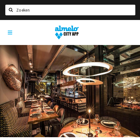
Zoeken
Almelo
Home
City
App
Agenda
Deals
Nieuws
Vacatures
Eten
Drinken
Slapen
Recreatief
Winkels