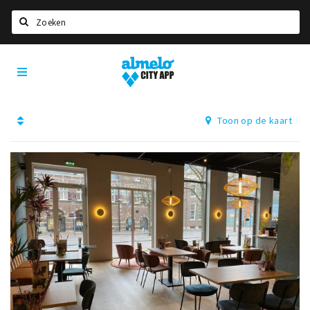
Zoeken
Almelo
Home
City
App
Agenda
Toon op de kaart
Deals
Nieuws
Vacatures
Eten
Drinken
Slapen
Recreatief
Winkels