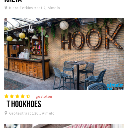
Klara Zetkinstraat 2, Almelo
gesloten
´T HOOKHOES
Grotestraat 126,, Almelo