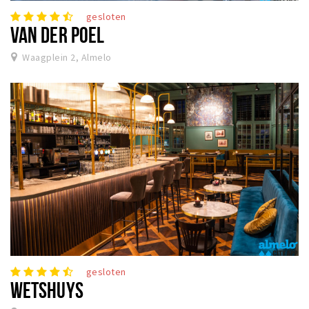
gesloten
VAN DER POEL
Waagplein 2, Almelo
gesloten
WETSHUYS