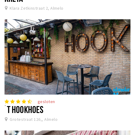
Klara Zetkinstraat 2, Almelo
gesloten
´T HOOKHOES
Grotestraat 126,, Almelo