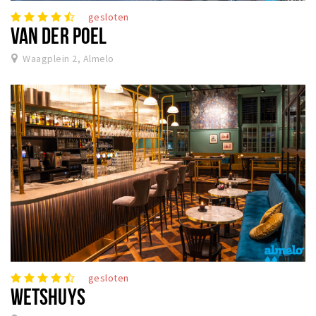
gesloten
VAN DER POEL
Waagplein 2, Almelo
gesloten
WETSHUYS