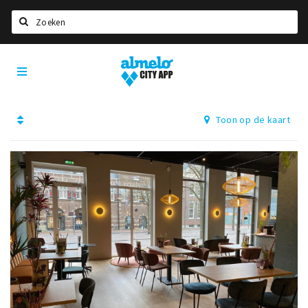
Zoeken
Almelo
Home
City
App
Agenda
Toon op de kaart
Deals
Nieuws
Vacatures
Eten
Drinken
Slapen
Recreatief
Winkels