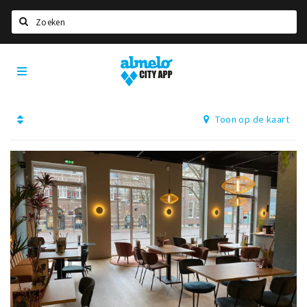
Zoeken
Almelo
Home
City
App
Agenda
Toon op de kaart
Deals
Nieuws
Vacatures
Eten
Drinken
Slapen
Recreatief
Winkels