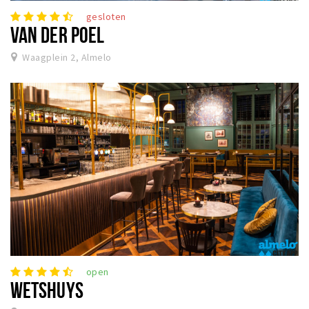
gesloten
VAN DER POEL
Waagplein 2, Almelo
open
WETSHUYS