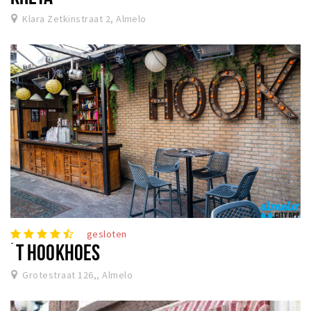
Klara Zetkinstraat 2, Almelo
gesloten
´T HOOKHOES
Grotestraat 126,, Almelo