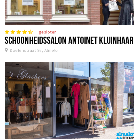
gesloten
SCHOONHEIDSSALON ANTOINET KLUINHAAR
Doelenstraat 9a, Almelo