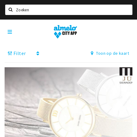
Zoeken
Almelo
Home
City
App
Agenda
Filter
Toon op de kaart
Deals
Nieuws
Vacatures
Eten
Drinken
Slapen
Recreatief
Winkels