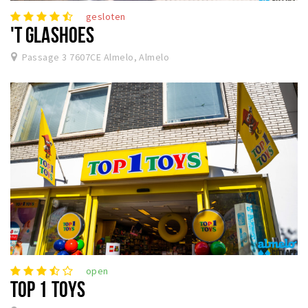
gesloten
'T GLASHOES
Passage 3 7607CE Almelo, Almelo
open
TOP 1 TOYS