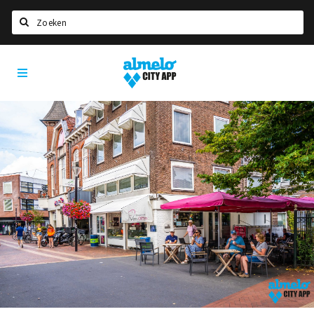
Zoeken
Almelo
Home
City
App
Agenda
Deals
Nieuws
Vacatures
Eten
Drinken
Slapen
Recreatief
Winkels