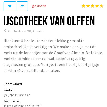
gesloten
Winkelgebieden
Parkeren
IJSCOTHEEK VAN OLFFEN
Bezienswaardigheden
Grotestraat 98
,
Almelo
Musea, theaters & podia
Hier kunt U het lekkerste ter plekke gemaakte
Uitjes & activiteiten
ambachtelijke ijs verkrijgen. We maken ons ijs met de
Toeristische routes
melk uit de landerijen van de Graaf van Almelo. De lokale
Natuurgebieden
melk in combinatie met kwalitatief zorgvuldig
uitgekozen grondstoffen geeft een heerlijk eerlijk ijsje
Inloggen
in ruim 40 verschillende smaken.
Soort winkel
Keuken
ijs ijsje milkshake
Faciliteiten
Terras of binnentuin, WiFi