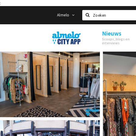
:
Almelo
Zoeken
Nieuws
Almelo
Scoops, blogs en
City
interviews
App