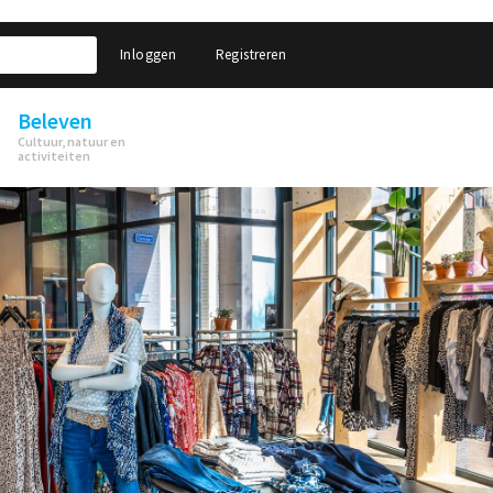
Inloggen
Registreren
Beleven
Cultuur, natuur en
activiteiten