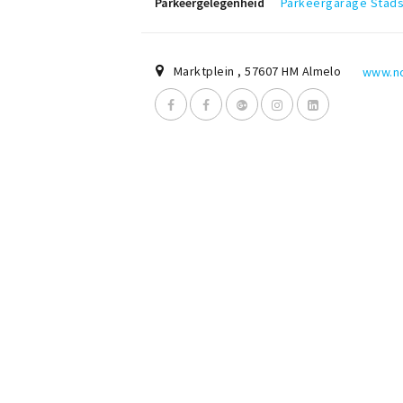
Parkeergelegenheid
Parkeergarage Stad
Marktplein
,
57607 HM
Almelo
www.no