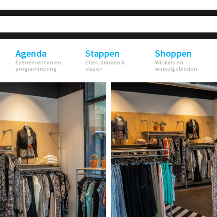
Agenda
Stappen
Shoppen
Evenementen en
Eten, drinken &
Winkels en
programmering
slapen
winkelgebieden