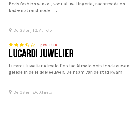
Body fashion winkel, voor al uw Lingerie, nachtmode en
bad-en strandmode .
De Galerij 12, Almelo
gesloten
LUCARDI JUWELIER
Lucardi Juwelier Almelo De stad Almelo ontstond eeuwe
gelede in de Middeleeuwen. De naam van de stad kwam
voor uit de woorden ‘aa’ en ‘lo’. Een ‘lo’...
De Galerij 2A, Almelo