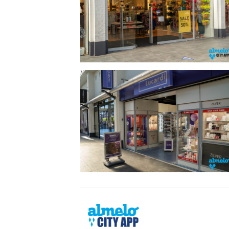
Almelo
City
App