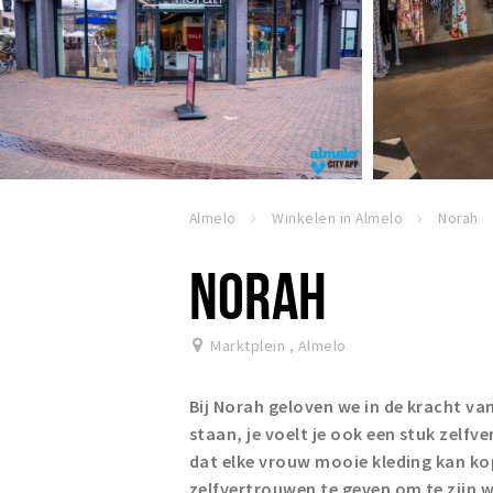
Almelo
Winkelen in Almelo
Norah
NORAH
Marktplein
,
Almelo
Bij Norah geloven we in de kracht van
staan, je voelt je ook een stuk zelfv
dat elke vrouw mooie kleding kan kop
zelfvertrouwen te geven om te zijn w