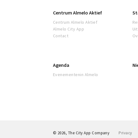
Centrum Almelo Aktief
St
Centrum Almelo Aktief
Re
Almelo City App
Ui
Contact
Ov
Agenda
Ni
Evenementenin Almelo
© 2026, The City App Company
Privacy