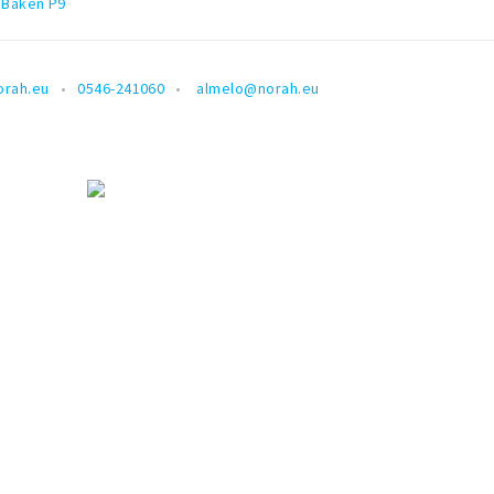
sBaken P9
rah.eu
0546-241060
almelo@norah.eu