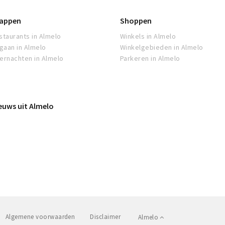
appen
Shoppen
staurants in Almelo
Winkels in Almelo
tgaan in Almelo
Winkelgebieden in Almelo
ernachten in Almelo
Parkeren in Almelo
euws uit Almelo
Algemene voorwaarden
Disclaimer
Almelo