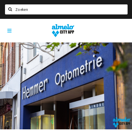
Zoeken
Almelo
Home
City
App
Agenda
Deals
Nieuws
Vacatures
Eten
Drinken
Slapen
Recreatief
Winkels