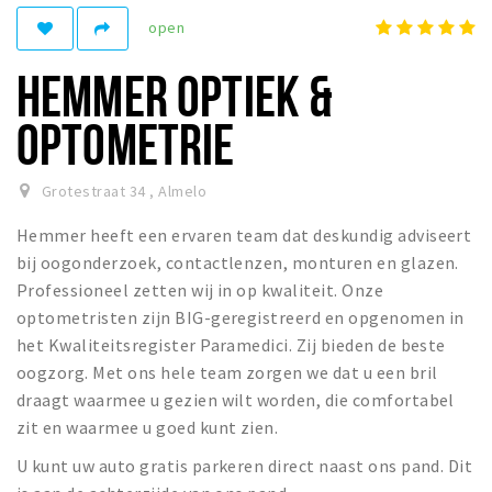
open
Winkelgebieden
Parkeren
HEMMER OPTIEK &
Bezienswaardigheden
OPTOMETRIE
Musea, theaters & podia
Uitjes & activiteiten
Grotestraat 34
,
Almelo
Toeristische routes
Hemmer heeft een ervaren team dat deskundig adviseert
Natuurgebieden
bij oogonderzoek, contactlenzen, monturen en glazen.
Professioneel zetten wij in op kwaliteit. Onze
optometristen zijn BIG-geregistreerd en opgenomen in
Inloggen
het Kwaliteitsregister Paramedici. Zij bieden de beste
oogzorg. Met ons hele team zorgen we dat u een bril
draagt waarmee u gezien wilt worden, die comfortabel
zit en waarmee u goed kunt zien.
U kunt uw auto gratis parkeren direct naast ons pand. Dit