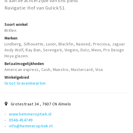
is aan de achterzijde van ons pand.
Navigatie: Hof van Gulick 51.
Soort winkel
Brillen
Merken
Lindberg, Silhouette, Lunor, Blackfin, Naoned, Preciosa, Jaguar
Andy Wolf, Ray Ban, Serengeti, Vingino, Dutz, Mexx, Pro Design
Hoya glazen.
Betaalmogelijkheden
American express, Cash, Maestro, Mastercard, Visa
Winkelgebied
Groot Gravenkwartier
Grotestraat 34
,
7607 CN
Almelo
www.hemmeroptiek.nl
0546-454749
info@hemmeroptiek.nl