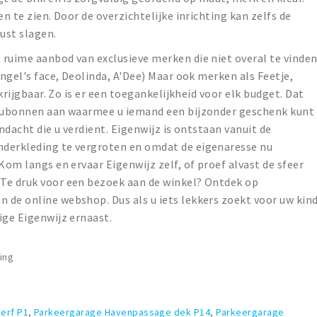
en te zien. Door de overzichtelijke inrichting kan zelfs de
ust slagen.
 ruime aanbod van exclusieve merken die niet overal te vinde
Angel's face, Deolinda, A'Dee) Maar ook merken als Feetje,
rkrijgbaar. Zo is er een toegankelijkheid voor elk budget. Dat
eaubonnen aan waarmee u iemand een bijzonder geschenk kunt
andacht die u verdient. Eigenwijz is ontstaan vanuit de
nderkleding te vergroten en omdat de eigenaresse nu
Kom langs en ervaar Eigenwijz zelf, of proef alvast de sfeer
Te druk voor een bezoek aan de winkel? Ontdek op
 de online webshop. Dus als u iets lekkers zoekt voor uw kin
ige Eigenwijz ernaast.
ing
erf P1
,
Parkeergarage Havenpassage dek P14
,
Parkeergarage