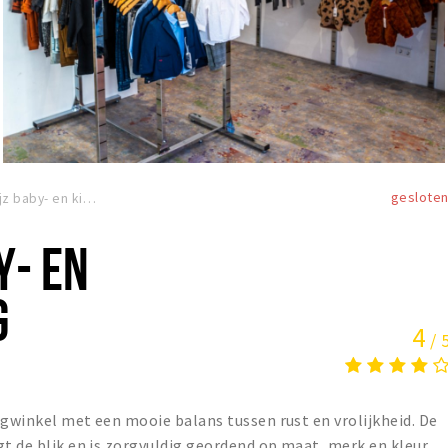
geslote
Eigenwijz baby- en kinderkleding
Y- EN
G
4
/ 
ngwinkel met een mooie balans tussen rust en vrolijkheid. De
gt de blik en is zorgvuldig geordend op maat, merk en kleur.