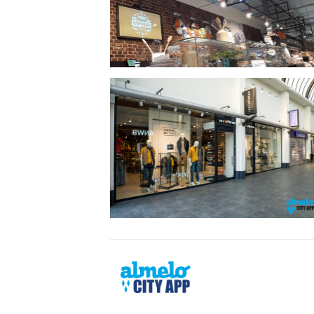
Almelo
City
App