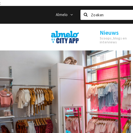
:
Almelo
Zoeken
Nieuws
Almelo
Scoops, blogs en
City
interviews
App