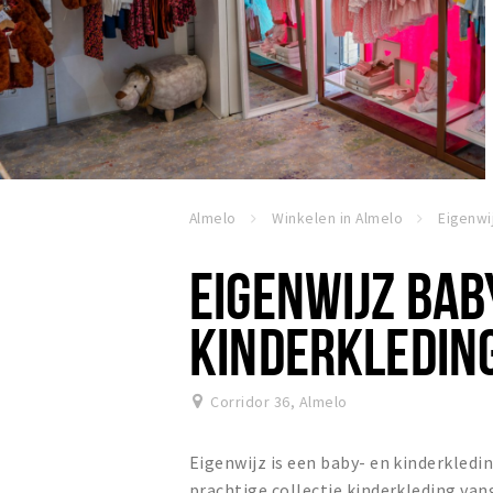
Almelo
Winkelen in Almelo
EIGENWIJZ BAB
KINDERKLEDIN
Corridor 36
,
Almelo
Eigenwijz is een baby- en kinderkledi
prachtige collectie kinderkleding van