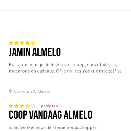
JAMIN ALMELO
Bij Jamin vind je de lekkerste snoep, chocolade, ijs,
macarons en cadeaus. Of je nu iets zoekt om jezelf te
verwennen, een cadeautje of bedankje, bij...
Corridor 34, Almelo
gesloten
COOP VANDAAG ALMELO
Stadswinkel voor de kleine boodschappen.