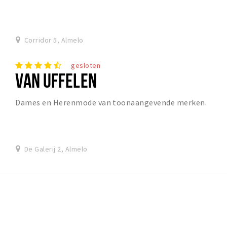
Corridor 5, Almelo
gesloten
VAN UFFELEN
Dames en Herenmode van toonaangevende merken.
De Galerij 2, Almelo