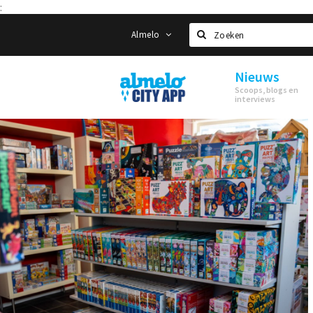
:
Almelo
Zoeken
Nieuws
Almelo
Scoops, blogs en
City
interviews
App