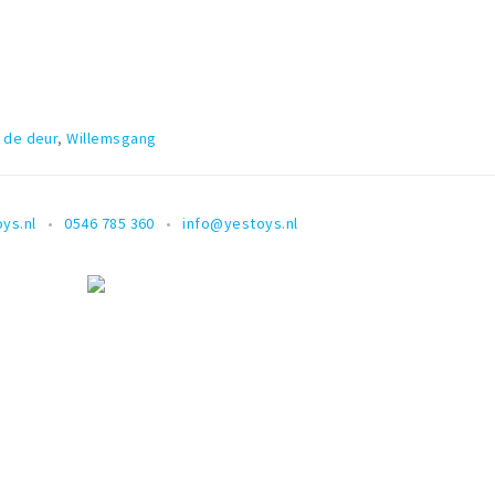
d
 de deur
,
Willemsgang
ys.nl
0546 785 360
info@yestoys.nl