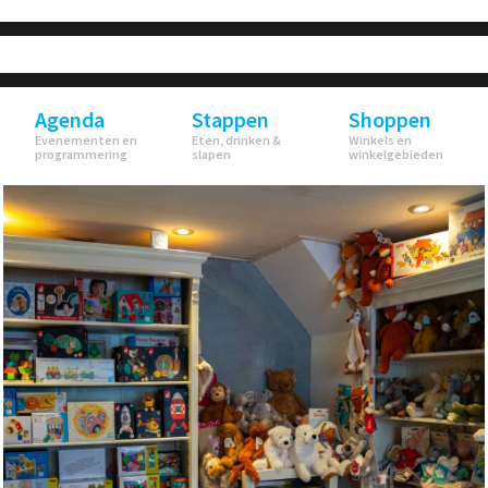
Agenda
Stappen
Shoppen
Evenementen en
Eten, drinken &
Winkels en
programmering
slapen
winkelgebieden