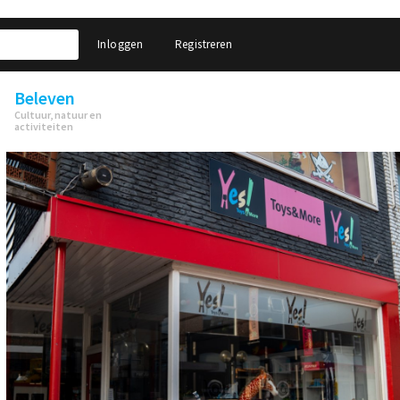
Inloggen
Registreren
Beleven
Cultuur, natuur en
activiteiten