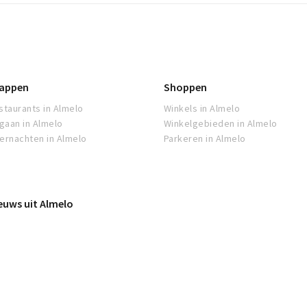
appen
Shoppen
staurants in Almelo
Winkels in Almelo
tgaan in Almelo
Winkelgebieden in Almelo
ernachten in Almelo
Parkeren in Almelo
euws uit Almelo