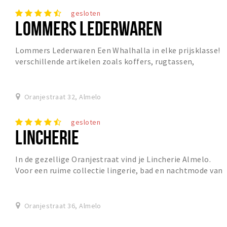
gesloten
LOMMERS LEDERWAREN
Lommers Lederwaren Een Whalhalla in elke prijsklasse!
verschillende artikelen zoals koffers, rugtassen,
portemonnees, handtassen, laptoptassen, akteta...
Oranjestraat 32, Almelo
gesloten
LINCHERIE
In de gezellige Oranjestraat vind je Lincherie Almelo.
Voor een ruime collectie lingerie, bad en nachtmode van
bekende merken zoals o.a. Marie Jo, Pri...
Oranjestraat 36, Almelo