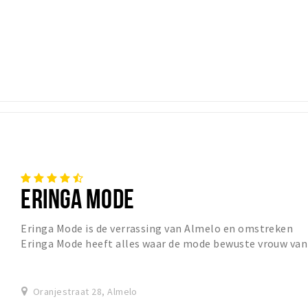
ERINGA MODE
Eringa Mode is de verrassing van Almelo en omstreken
Eringa Mode heeft alles waar de mode bewuste vrouw van
droomt. Laat je verrassen door de vernieuw...
Oranjestraat 28, Almelo