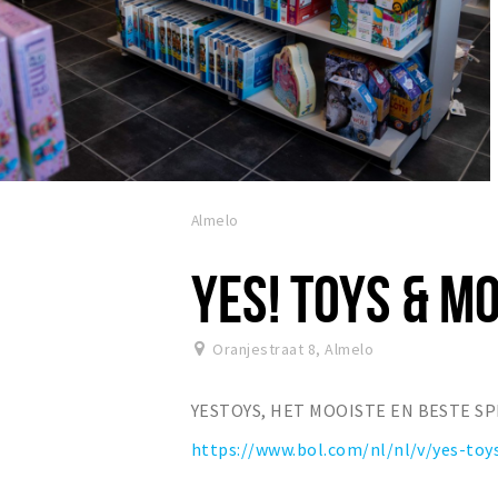
Almelo
YES! TOYS & M
Oranjestraat 8
,
Almelo
YESTOYS, HET MOOISTE EN BESTE S
https://www.bol.com/nl/nl/v/yes-to