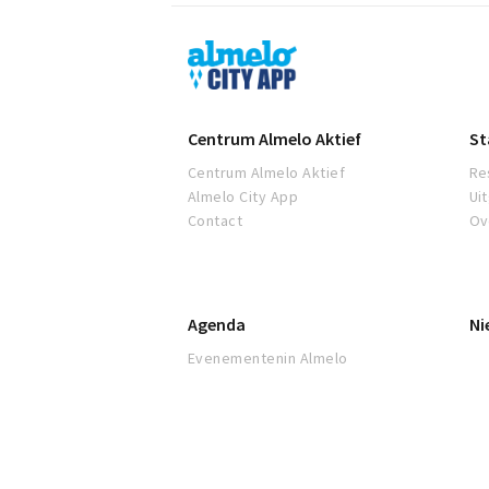
Almelo
City
App
Centrum Almelo Aktief
St
Centrum Almelo Aktief
Re
Almelo City App
Ui
Contact
Ov
Agenda
Ni
Evenementenin Almelo