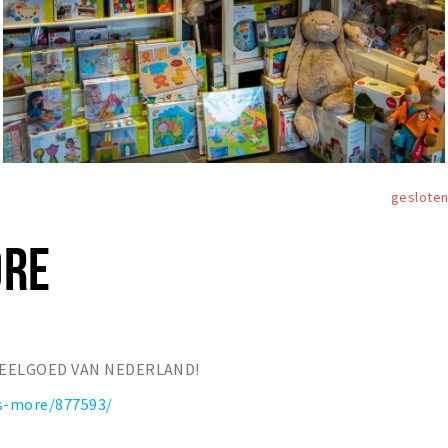
geslote
ORE
PEELGOED VAN NEDERLAND!
ys-more/877593/