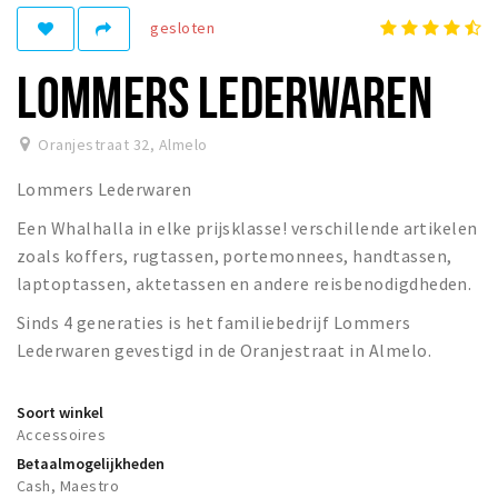
gesloten
Winkelgebieden
Parkeren
LOMMERS LEDERWAREN
Bezienswaardigheden
Oranjestraat 32
,
Almelo
Musea, theaters & podia
Lommers Lederwaren
Uitjes & activiteiten
Een Whalhalla in elke prijsklasse! verschillende artikelen
Toeristische routes
zoals koffers, rugtassen, portemonnees, handtassen,
Natuurgebieden
laptoptassen, aktetassen en andere reisbenodigdheden.
Sinds 4 generaties is het familiebedrijf Lommers
Inloggen
Lederwaren gevestigd in de Oranjestraat in Almelo.
Soort winkel
Accessoires
Betaalmogelijkheden
Cash, Maestro