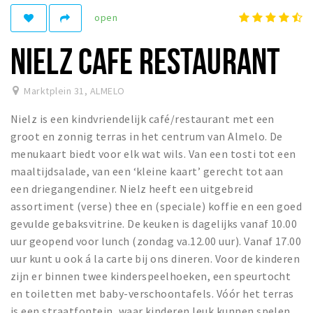
open
Winkelgebieden
Parkeren
NIELZ CAFE RESTAURANT
Bezienswaardigheden
Marktplein 31
,
ALMELO
Musea, theaters & podia
Nielz is een kindvriendelijk café/restaurant met een
Uitjes & activiteiten
groot en zonnig terras in het centrum van Almelo. De
Toeristische routes
menukaart biedt voor elk wat wils. Van een tosti tot een
Natuurgebieden
maaltijdsalade, van een ‘kleine kaart’ gerecht tot aan
een driegangendiner. Nielz heeft een uitgebreid
Inloggen
assortiment (verse) thee en (speciale) koffie en een goed
gevulde gebaksvitrine. De keuken is dagelijks vanaf 10.00
uur geopend voor lunch (zondag va.12.00 uur). Vanaf 17.00
uur kunt u ook á la carte bij ons dineren. Voor de kinderen
zijn er binnen twee kinderspeelhoeken, een speurtocht
en toiletten met baby-verschoontafels. Vóór het terras
is een straatfontein, waar kinderen leuk kunnen spelen.