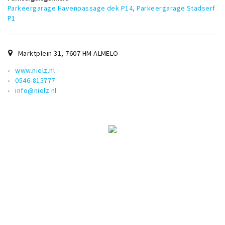
Parkeergarage Havenpassage dek P14
,
Parkeergarage Stadserf
P1
Marktplein 31
,
7607 HM
ALMELO
www.nielz.nl
0546-815777
info@nielz.nl