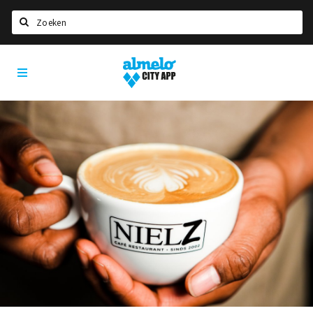
Zoeken
Almelo
Home
City
App
Agenda
Deals
Nieuws
Vacatures
Eten
Drinken
Slapen
Recreatief
Winkels