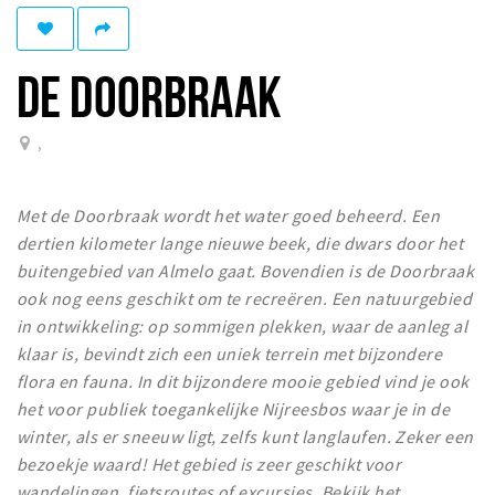
Winkelgebieden
Parkeren
DE DOORBRAAK
Bezienswaardigheden
,
Musea, theaters & podia
Uitjes & activiteiten
Met de Doorbraak wordt het water goed beheerd. Een
Toeristische routes
dertien kilometer lange nieuwe beek, die dwars door het
Natuurgebieden
buitengebied van Almelo gaat. Bovendien is de Doorbraak
ook nog eens geschikt om te recreëren. Een natuurgebied
Inloggen
in ontwikkeling: op sommigen plekken, waar de aanleg al
klaar is, bevindt zich een uniek terrein met bijzondere
flora en fauna. In dit bijzondere mooie gebied vind je ook
het voor publiek toegankelijke Nijreesbos waar je in de
winter, als er sneeuw ligt, zelfs kunt langlaufen. Zeker een
bezoekje waard! Het gebied is zeer geschikt voor
wandelingen, fietsroutes of excursies. Bekijk het