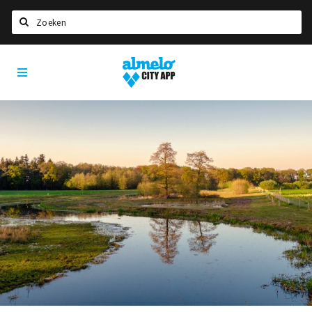
Zoeken
Almelo
Home
City
App
Agenda
Deals
Nieuws
Vacatures
Eten
Drinken
Slapen
Recreatief
Winkels