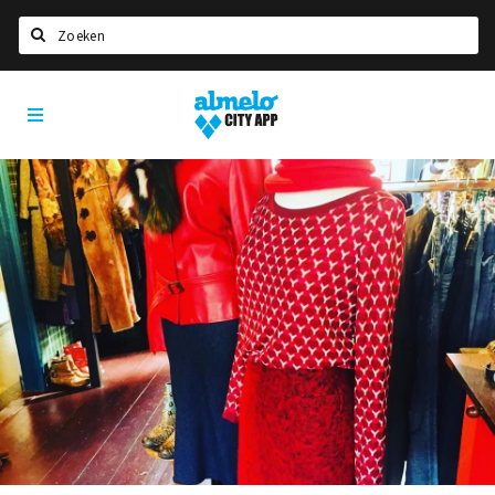
Zoeken
Almelo
Home
City
App
Agenda
Deals
Nieuws
Vacatures
Eten
Drinken
Slapen
Recreatief
Winkels