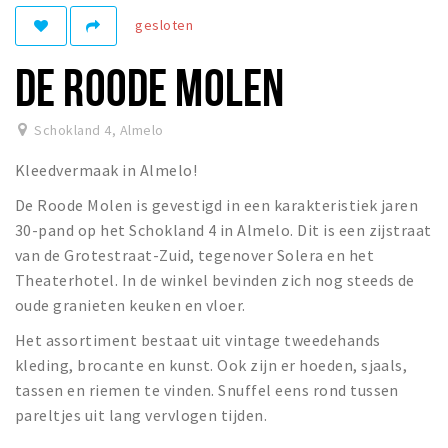
gesloten
Winkelgebieden
Parkeren
DE ROODE MOLEN
Bezienswaardigheden
Schokland 4
,
Almelo
Musea, theaters & podia
Kleedvermaak in Almelo!
Uitjes & activiteiten
De Roode Molen is gevestigd in een karakteristiek jaren
Toeristische routes
30-pand op het Schokland 4 in Almelo. Dit is een zijstraat
Natuurgebieden
van de Grotestraat-Zuid, tegenover Solera en het
Theaterhotel. In de winkel bevinden zich nog steeds de
Inloggen
oude granieten keuken en vloer.
Het assortiment bestaat uit vintage tweedehands
kleding, brocante en kunst. Ook zijn er hoeden, sjaals,
tassen en riemen te vinden. Snuffel eens rond tussen
pareltjes uit lang vervlogen tijden.