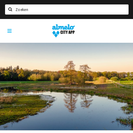
Zoeken
Almelo
Home
City
App
Agenda
Deals
Nieuws
Vacatures
Eten
Drinken
Slapen
Recreatief
Winkels