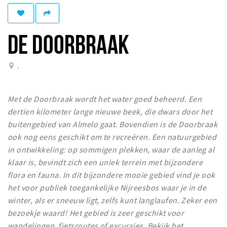
Winkelgebieden
Parkeren
DE DOORBRAAK
Bezienswaardigheden
,
Musea, theaters & podia
Uitjes & activiteiten
Met de Doorbraak wordt het water goed beheerd. Een
Toeristische routes
dertien kilometer lange nieuwe beek, die dwars door het
Natuurgebieden
buitengebied van Almelo gaat. Bovendien is de Doorbraak
ook nog eens geschikt om te recreëren. Een natuurgebied
Inloggen
in ontwikkeling: op sommigen plekken, waar de aanleg al
klaar is, bevindt zich een uniek terrein met bijzondere
flora en fauna. In dit bijzondere mooie gebied vind je ook
het voor publiek toegankelijke Nijreesbos waar je in de
winter, als er sneeuw ligt, zelfs kunt langlaufen. Zeker een
bezoekje waard! Het gebied is zeer geschikt voor
wandelingen, fietsroutes of excursies. Bekijk het