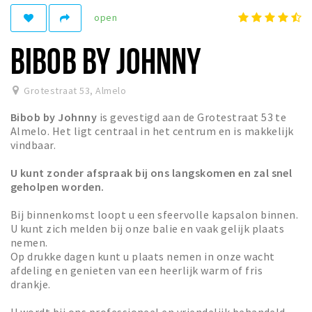
open
Winkelgebieden
Parkeren
BIBOB BY JOHNNY
Bezienswaardigheden
Grotestraat 53
,
Almelo
Musea, theaters & podia
Bibob by Johnny
is gevestigd aan de Grotestraat 53 te
Uitjes & activiteiten
Almelo. Het ligt centraal in het centrum en is makkelijk
Toeristische routes
vindbaar.
Natuurgebieden
U kunt zonder afspraak bij ons langskomen en zal snel
geholpen worden.
Inloggen
Bij binnenkomst loopt u een sfeervolle kapsalon binnen.
U kunt zich melden bij onze balie en vaak gelijk plaats
nemen.
Op drukke dagen kunt u plaats nemen in onze wacht
afdeling en genieten van een heerlijk warm of fris
drankje.