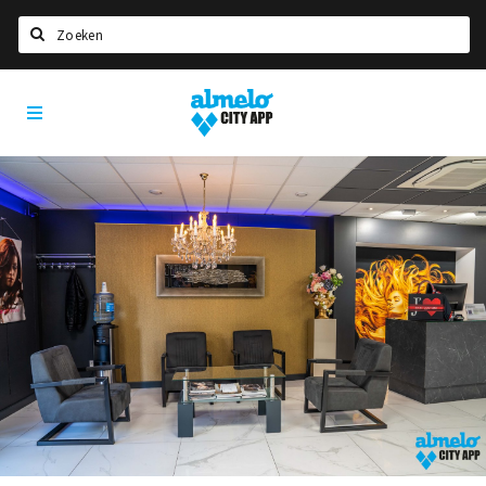
Zoeken
Almelo
Home
City
App
Agenda
Deals
Nieuws
Vacatures
Eten
Drinken
Slapen
Recreatief
Winkels