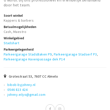
U wordt bij ons professioneel en vriendelijk behandeld
door het team.
Soort winkel
Kappers & barbers
Betaalmogelijkheden
Cash, Maestro
Winkelgebied
Stadshart
Parkeergelegenheid
Parkeergarage StadsBaken P9
,
Parkeergarage Stadserf P3
,
Parkeergarage Havenpassage dek P14
Grotestraat 53
,
7607 CC
Almelo
bibob-byjohnny.nl
0546 823 424
johnny.eilyo@gmail.com