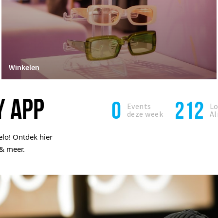
Winkelen
Y APP
0
212
Events
Lo
deze week
A
lo! Ontdek hier
& meer.