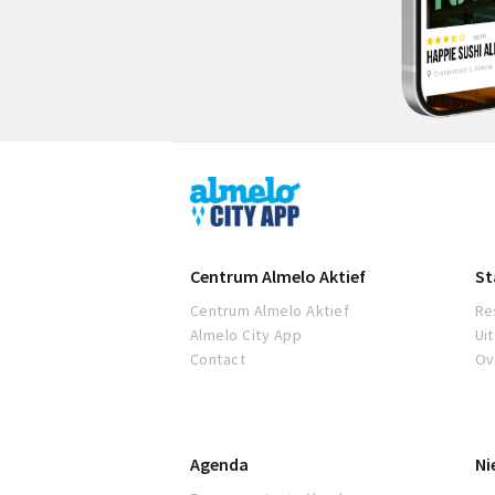
Almelo
City
App
Centrum Almelo Aktief
St
Centrum Almelo Aktief
Re
Almelo City App
Ui
Contact
Ov
Agenda
Ni