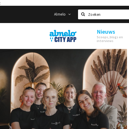
:
Almelo
Zoeken
Nieuws
Almelo
Scoops, blogs en
City
interviews
App