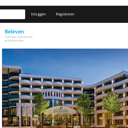
Inloggen
Registreren
Beleven
Cultuur, natuur en
activiteiten