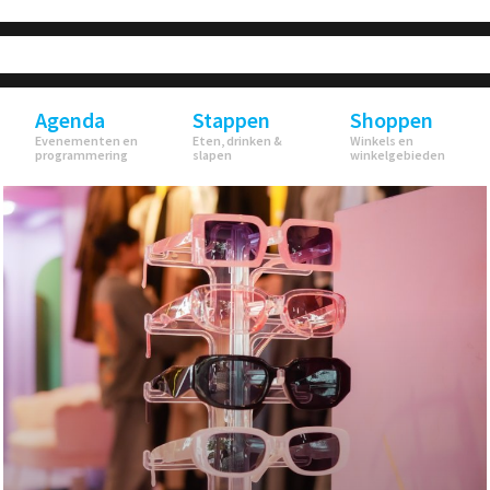
Agenda
Stappen
Shoppen
Evenementen en
Eten, drinken &
Winkels en
programmering
slapen
winkelgebieden