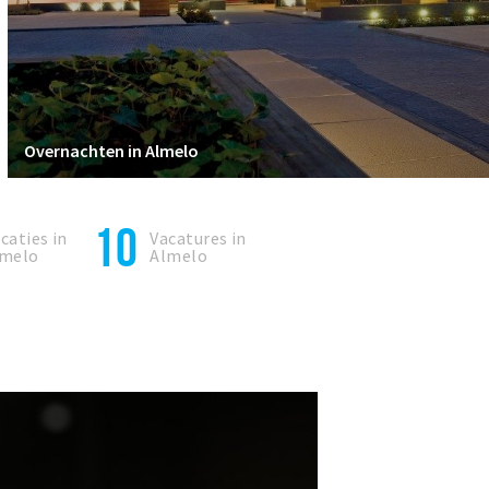
Overnachten in Almelo
10
caties in
Vacatures in
lmelo
Almelo