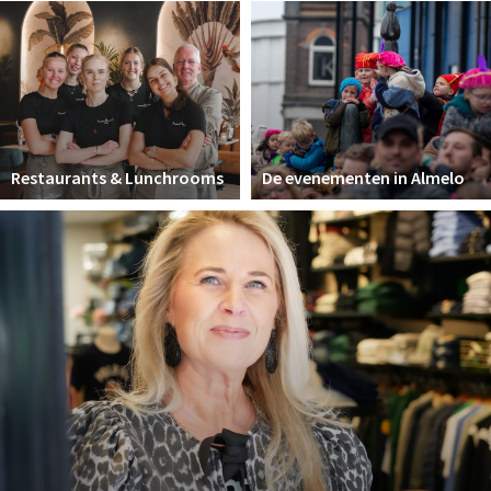
Winkelgebieden
Parkeren
Bezienswaardigheden
Musea, theaters & podia
Restaurants & Lunchrooms
De evenementen in Almelo
Uitjes & activiteiten
Toeristische routes
Natuurgebieden
Inloggen