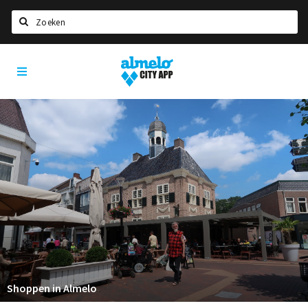
Zoeken
Almelo
Home
City
App
Agenda
Deals
Nieuws
Vacatures
Eten
Drinken
Slapen
Recreatief
Shoppen in Almelo
Winkels